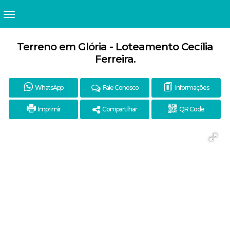
Terreno em Glória - Loteamento Cecília
Ferreira.
WhatsApp
Fale Conosco
Informações
Imprimir
Compartilhar
QR Code