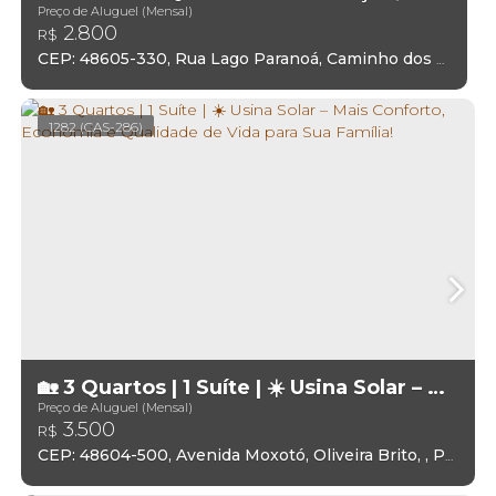
Preço de Aluguel (Mensal)
2.800
R$
CEP: 48605-330
,
Rua Lago Paranoá
,
Caminho dos Lagos
1282
(CAS-286)
🏡 3 Quartos | 1 Suíte | ☀️ Usina Solar – Mais Conforto, Economia E Qualidade De Vida Para Sua Família!
Preço de Aluguel (Mensal)
3.500
R$
CEP: 48604-500
,
Avenida Moxotó
,
Oliveira Brito
,
Paulo Afonso