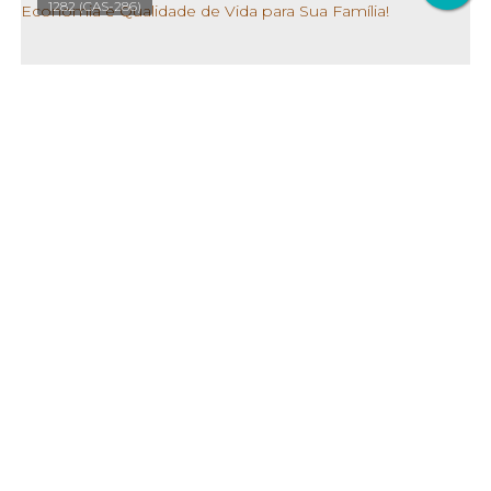
1282
(CAS-286)
🏡 3 Quartos | 1 Suíte | ☀️ Usina Solar – Mais Conforto, Economia E Qualidade De Vida Para Sua Família!
Valor de Venda
700.000
R$
CEP: 48604-500
,
Avenida Moxotó
,
Oliveira Brito
,
Paulo Afonso
1284
(TER-007)