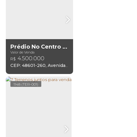
Prédio No Centro Para Venda
Valor de Venda
4.500.000
R$
CEP: 48601-260
,
Avenida Getúlio Vargas
,
Centro
,
Paulo 
1148
(TER-001)