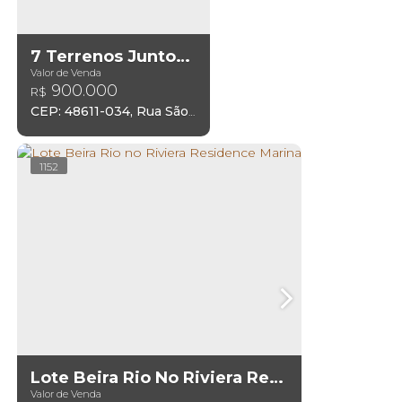
7 Terrenos Juntos Para Venda
Valor de Venda
900.000
R$
CEP: 48611-034
,
Rua São João
,
Tancredo Neves III
,
Paulo
1152
Lote Beira Rio No Riviera Residence Marina
Valor de Venda