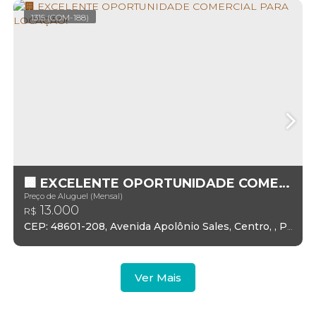
1315
(COM-188)
🏢 EXCELENTE OPORTUNIDADE COMERCIAL PARA LOCAÇÃO!
Preço de Aluguel (Mensal)
13.000
R$
CEP: 48601-208
,
Avenida Apolônio Sales
,
Centro
,
Paulo Afonso
Ver Mais