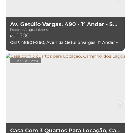
Av. Getúlio Vargas, 490 - 1° Andar - Sala 01 E 02 - Centro
Preço de Aluguel (Mensal)
1.500
R$
CEP: 48601-260
,
Avenida Getúlio Vargas
,
1º Andar - Sala 01 e 02
1279
(CAS-285)
Casa Com 3 Quartos Para Locação, Caminho Dos Lagos