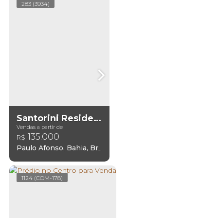
283
(3934)
Santorini Residence Marina
Vendas a partir de
135.000
R$
Paulo Afonso
,
Bahia
,
Brasil
1124
(COM-178)