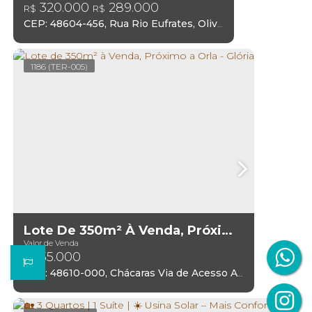
320.000
289.000
R$
R$
CEP: 48604-456
,
Rua Rio Eufrates
,
Oliveira Brito
,
Paulo A
1186
(TER-005)
Lote De 350m² À Venda, Próximo A Orla - Glória
Valor de Venda
35.000
R$
CEP: 48610-000
,
Chácaras Via de Acesso Adauto Pereira
,