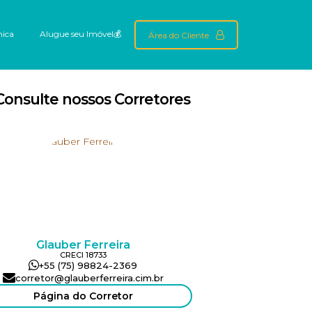
mica
Alugue seu Imóvel💰
Área do Cliente
Consulte nossos Corretores
Glauber Ferreira
CRECI
18733
+55 (75) 98824-2369
corretor@glauberferreira.cim.br
Página do Corretor