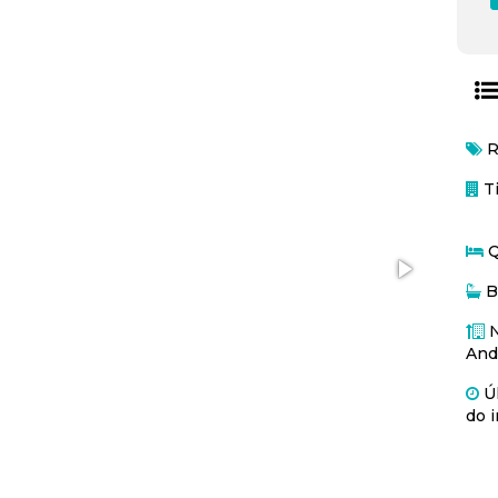
R
Ti
Q
B
N
And
Úl
do i