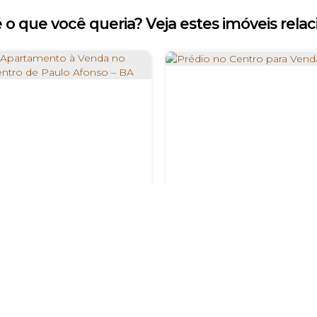
 o que você queria? Veja estes imóveis relac
Prédio no Cen
Apartamento à Venda no Centro de Paulo Afonso – BA
R$
1.200.000
R$
389.000
Rua São Jorge, Térreo, 1°, 2° e
Centro, Paulo Afonso, Bahia,
3° andar, 48601-340, Centro,
rasil
Paulo Afonso, Bahia, Brasil
2
2
1
1
2
1
1