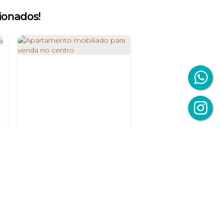
ionados!
tro para Venda
Apartamento mobiliado para venda no centro
R$
450.000
Avenida Getúlio Vargas, 48601-
260, Centro, Paulo Afonso,
Bahia, Brasil
2
1
1
1
1