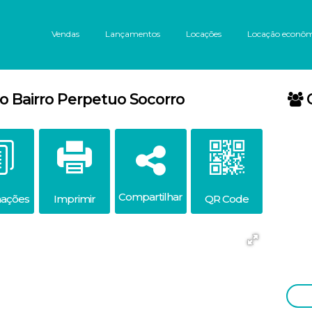
Vendas
Lançamentos
Locações
Locação econô
 Bairro Perpetuo Socorro
Compartilhar
mações
Imprimir
QR Code