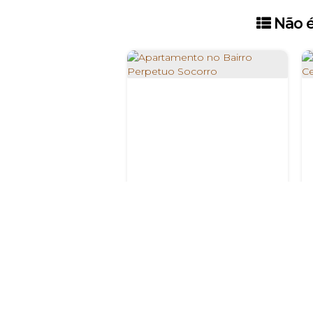
Não é
Apartamento no Bairro Perpetuo Socorro
R$
130.000
AV. BRASIL, Perpétuo
Socorro, Paulo Afonso, Brasil
B
2
1