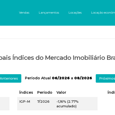
Vendas
Lançamentos
Locações
Locação econô
pais Índices do Mercado Imobiliário Bra
Período Atual
06/2026
a
08/2026
Anteriores
Próximo
Índices
Período
Valor
Índ
IGP-M
7/2026
-1,16% (2.77%
acumulado)