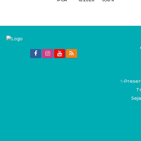
✨Preserv
T
Seja