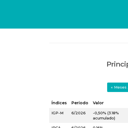
Princi
«
Meses
Índices
Período
Valor
IGP-M
6/2026
-0,50% (3.18%
acumulado)
IPCA
6/2026
0,16%