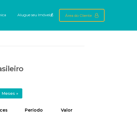
mica
Alugue seu Imóvel💰
Área do Cliente
sileiro
s
Meses
»
ices
Período
Valor