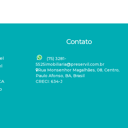
Contato
el
(75) 3281-
5525
imobiliaria@preservil.com.br
el
Rua Monsenhor Magalhães
,
08
,
Centro
,
Paulo Afonso
,
BA
,
Brasil
CA
CRECI: 634-J
o