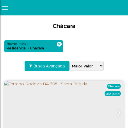
Chácara
Tipo de Imóvel:
Residencial » Chácara
Busca Avançada
Chácara
282
(3927)