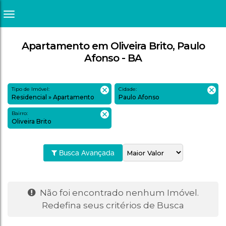
Apartamento em Oliveira Brito, Paulo
Afonso - BA
Tipo de Imóvel:
Cidade:
Residencial » Apartamento
Paulo Afonso
Bairro:
Oliveira Brito
Busca Avançada
Não foi encontrado nenhum Imóvel.
Redefina seus critérios de Busca